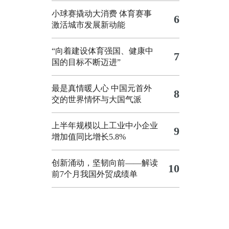
小球赛撬动大消费 体育赛事
6
激活城市发展新动能
“向着建设体育强国、健康中
7
国的目标不断迈进”
最是真情暖人心 中国元首外
8
交的世界情怀与大国气派
上半年规模以上工业中小企业
9
增加值同比增长5.8%
创新涌动，坚韧向前——解读
10
前7个月我国外贸成绩单