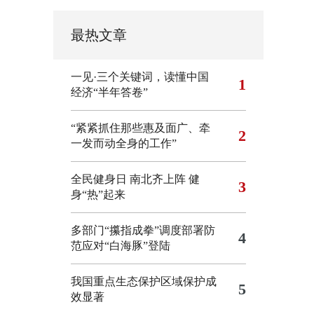
最热文章
一见·三个关键词，读懂中国
1
经济“半年答卷”
“紧紧抓住那些惠及面广、牵
2
一发而动全身的工作”
全民健身日 南北齐上阵 健
3
身“热”起来
多部门“攥指成拳”调度部署防
4
范应对“白海豚”登陆
我国重点生态保护区域保护成
5
效显著