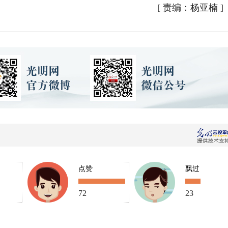
[
责编：杨亚楠
]
点赞
飘过
72
23