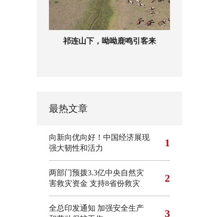
祁连山下，呦呦鹿鸣引客来
最热文章
向新向优向好！中国经济展现
1
强大韧性和活力
两部门预拨3.3亿中央自然灾
2
害救灾资金 支持8省份救灾
全总印发通知 加强安全生产
3