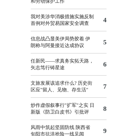
和劳动保护工作
我对美涉华消极措施实施反制
4
首例对外贸易国家安全调查
信息战凸显美伊局势胶着
伊
5
朗称与阿曼接近达成协议
任新民——求真务实拓天路，
6
矢志笃行铸星途
文旅发展该追求什么?
历史街
7
区应"留人、见物、存生活"
炒作虚假叙事行"扩军"之实
日
8
新版《防卫白皮书》引批评
风雨中筑起坚固防线 陕西省
9
旬阳市抗洪抢险一线见闻