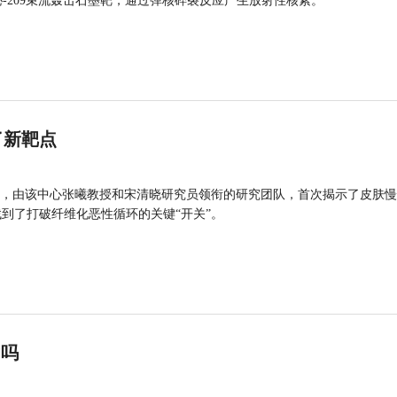
的铋-209束流轰击石墨靶，通过弹核碎裂反应产生放射性核素。
了新靶点
，由该中心张曦教授和宋清晓研究员领衔的研究团队，首次揭示了皮肤慢
找到了打破纤维化恶性循环的关键“开关”。
”吗