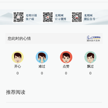
您此时的心情
开心
难过
点赞
飘过
0
0
0
0
推荐阅读