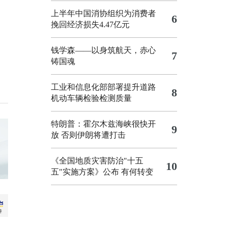
上半年中国消协组织为消费者
6
挽回经济损失4.47亿元
钱学森——以身筑航天，赤心
7
铸国魂
工业和信息化部部署提升道路
8
机动车辆检验检测质量
特朗普：霍尔木兹海峡很快开
9
放 否则伊朗将遭打击
《全国地质灾害防治"十五
10
五"实施方案》公布 有何转变