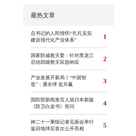
最热文章
总书记的人民情怀|“扎扎实实
1
建设现代化产业体系”
国家防减救灾委：针对黑龙江
2
启动四级救灾应急响应
产业发展开新局丨“中国智
3
造”：通全球 促共赢
国防部新闻发言人就日本新版
4
《防卫白皮书》答问
神二十一乘组记者见面会举行
5
返回地球后首次公开亮相