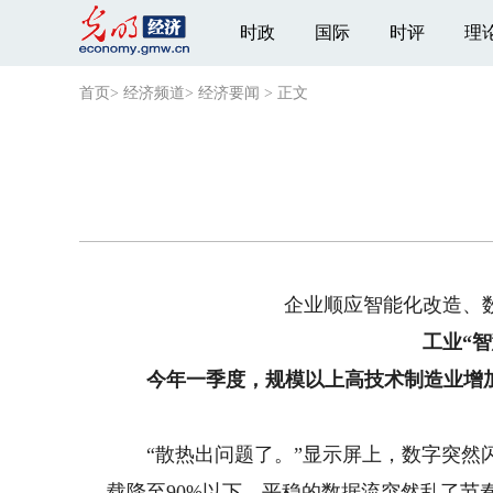
时政
国际
时评
理
首页
>
经济频道
>
经济要闻
>
正文
企业顺应智能化改造、
工业“
今年一季度，规模以上高技术制造业增加值同
“散热出问题了。”显示屏上，数字突然闪
载降至90%以下，平稳的数据流突然乱了节