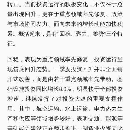
转正。当前投资运行的积极变化，不仅在于总
量出现回升，更在于重点领域率先修复、政策
与市场协同发力、面向未来的增长动能加快积
累。概括起来，具有“回稳、聚力、蓄势”三个特
征。
回稳，表现为重点领域率先修复，投资运行呈
现筑底回升态势。一季度投资回升并非全面铺
开式改善，而是由若干重点领域率先带动。基
础设施投资同比增长8.9%，明显快于全部投资
增速，继续发挥了对投资大盘的重要支撑作
用。其中，航空运输、水上运输、电力热力生
产和供应等领域增势较好，表明交通、能源等
基础能力建设正在稳步推进。制造业投资同比