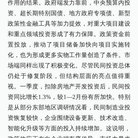
作用的结果。政府端发力靠前，中央预算内投
资、超长期特别国债、地方政府专项债、新型
政策性金融工具等加力提效，对重大项目建设
和重点领域投资形成了有力保障。政策资金前
置投放，推动了项目储备加快向项目实施转
化，也为形成更多实物工作量创造了条件。市
场端同样出现了积极变化。尽管民间投资总体
仍处于修复阶段，但结构层面的亮点值得重
视。一季度，扣除房地产开发投资后，民间投
资同比增长1.3%，较1—2月份有所加快。特别
是从部分东部地区调研情况看，民间制造业投
资恢复较快，企业围绕设备更新、技术改造、
智能化升级等方面的投入持续增加。这说明，