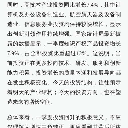
同时，高技术产业投资同比增长7.4%，其中计
算机及办公设备制造业、航空航天器及设备制
造业、信息服务业投资均保持较快增长，显示
出创新引领作用持续增强。国家统计局最新披
露的数据显示，一季度知识产权产品投资增长
7.9%，占全部投资比重超过12%。这说明，当
前投资正在更多投向技术、研发、服务和创新
能力积累，投资增长的质量内涵和发展导向都
在发生积极变化。今天的投资结构，往往预示
着明天的产业结构；今天的投资方向，也在塑
造未来的增长空间。
总体来看，一季度投资回升的积极意义，不应
仅理解为增速由负转正，更应看到其背后所体