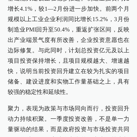
增长4.1%，较1—2月份进一步加快。前两个月
规模以上工业企业利润同比增长15.2%，3月份
制造业PMI回升至50.4%，重返扩张区间，反映
出产业端景气度有所改善，企业投资意愿也在
边际修复。与此同时，计划总投资亿元及以上
项目投资保持增长，且项目规模越大、增速越
快，说明当前投资回升建立在较为扎实的项目
储备、建设进度和实物工作量基础之上，具有
较强的稳定性和延续性。
聚力，表现为政策与市场同向而行，投资回升
动力持续积聚。一季度投资改善，不是单一力
量驱动的结果，而是政府投资与市场投资共同