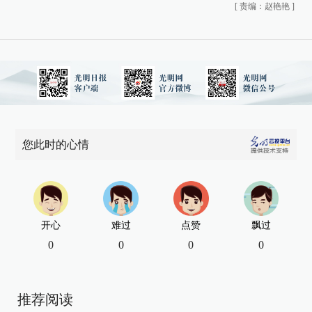
[
责编：赵艳艳
]
您此时的心情
开心
难过
点赞
飘过
0
0
0
0
推荐阅读