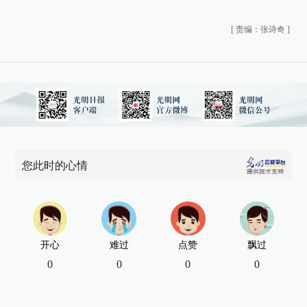
[
责编：张诗奇
]
您此时的心情
开心
难过
点赞
飘过
0
0
0
0