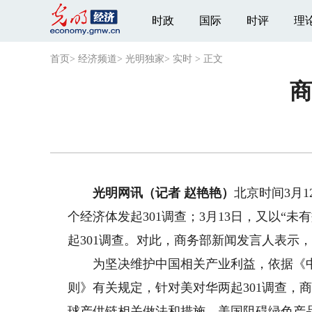
时政
国际
时评
理
首页
>
经济频道
>
光明独家
>
实时
>
正文
商
光明网讯（记者 赵艳艳）
北京时间3月
个经济体发起301调查；3月13日，又以“
起301调查。对此，商务部新闻发言人表示
为坚决维护中国相关产业利益，依据《中
则》有关规定，针对美对华两起301调查，
球产供链相关做法和措施、美国阻碍绿色产