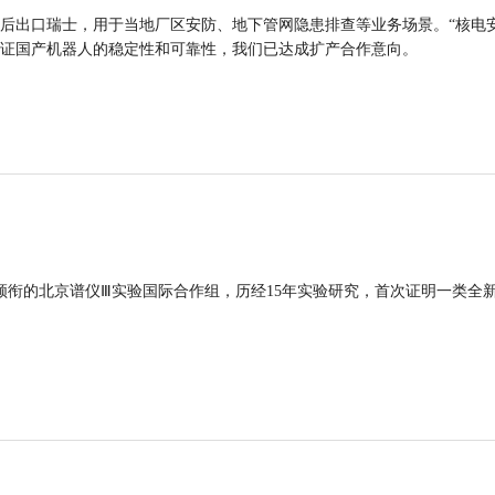
后出口瑞士，用于当地厂区安防、地下管网隐患排查等业务场景。“核电
证国产机器人的稳定性和可靠性，我们已达成扩产合作意向。
领衔的北京谱仪Ⅲ实验国际合作组，历经15年实验研究，首次证明一类全