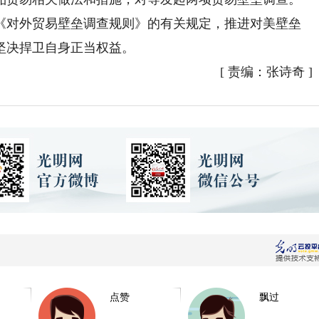
对外贸易壁垒调查规则》的有关规定，推进对美壁垒
坚决捍卫自身正当权益。
[
责编：张诗奇
]
点赞
飘过