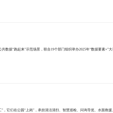
公共数据“跑起来”示范场景，联合19个部门组织举办2025年“数据要素×”大
工”，它们在公园“上岗”，承担清洁清扫、智慧巡检、问询导览、水面救援