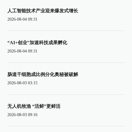
人工智能技术产业迎来爆发式增长
2026-08-04 09:31
“AI+创业”加速科技成果孵化
2026-08-04 09:31
肠道干细胞成比例分化奥秘被破解
2026-08-03 03:15
无人机牧渔 “活鲜”更鲜活
2026-08-03 09:16