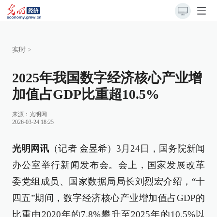
实时
>
2025年我国数字经济核心产业增
加值占GDP比重超10.5%
来源：
光明网
2026-03-24 18:25
光明网讯
（记者 金昱希）3月24日，国务院新闻
办公室举行新闻发布会。会上，国家发展改革
委党组成员、国家数据局局长刘烈宏介绍，“十
四五”期间，数字经济核心产业增加值占GDP的
比重由2020年的7.8%攀升至2025年的10.5%以