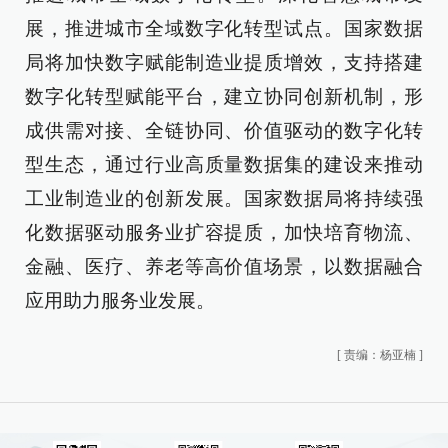
展，推进城市全域数字化转型试点。国家数据
局将加快数字赋能制造业提质增效，支持搭建
数字化转型赋能平台，建立协同创新机制，形
成供需对接、全链协同、价值驱动的数字化转
型生态，通过行业高质量数据集的建设来推动
工业制造业的创新发展。国家数据局将持续强
化数据驱动服务业扩容提质，加快培育物流、
金融、医疗、养老等高价值场景，以数据融合
应用助力服务业发展。
[
责编：杨亚楠
]