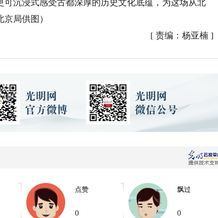
更可沉浸式感受古都深厚的历史文化底蕴，为这场从北
北京局供图）
[
责编：杨亚楠
]
点赞
飘过
0
0