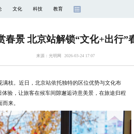
论
文化
科技
教育
赏春景 北京站解锁“文化+出行”
来源：
光明网
2026-03-24 17:07
满枝。近日，北京站依托独特的区位优势与文化布
春日体验，让旅客在候车间隙邂逅诗意美景，在旅途归程
面而来。