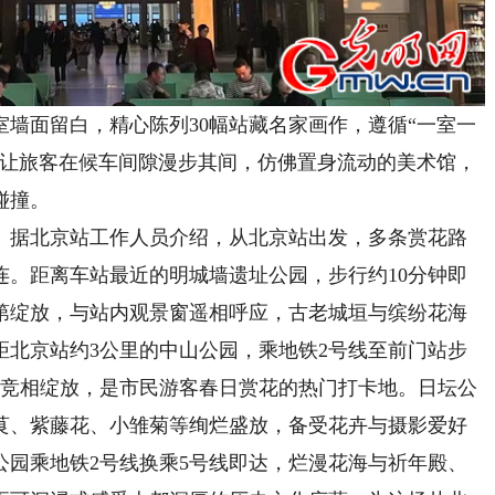
面留白，精心陈列30幅站藏名家画作，遵循“一室一
，让旅客在候车间隙漫步其间，仿佛置身流动的美术馆，
碰撞。
据北京站工作人员介绍，从北京站出发，多条赏花路
连。距离车站最近的明城墙遗址公园，步行约10分钟即
第绽放，与站内观景窗遥相呼应，古老城垣与缤纷花海
距北京站约3公里的中山公园，乘地铁2号线至前门站步
等竞相绽放，是市民游客春日赏花的热门打卡地。日坛公
毛茛、紫藤花、小雏菊等绚烂盛放，备受花卉与摄影爱好
公园乘地铁2号线换乘5号线即达，烂漫花海与祈年殿、