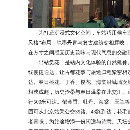
为打造沉浸式文化空间，车站巧用候车室墙
风格”布局，笔墨丹青与复古建筑交相辉映
在方寸之间感受历史韵味与现代气息的交融
出站赏花，是站内文化体验的自然延伸。
线便捷通达，让古都花事与旅途归程紧密相
达。春日桃花、丁香、樱花、海棠沿城墙次
相映成趣，历史沧桑与春日温柔在此交汇。
行500米可达。郁金香、牡丹、海棠、玉兰
园可从北京站乘公交39路、43路到达，花
者青睐，为旅途增添一份闲适与诗意。天坛