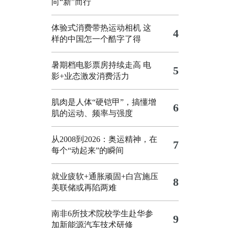
向“新”而行
体验式消费带热运动相机
这
4
样的中国怎一个酷字了得
暑期档电影票房持续走高 电
5
影+业态激发消费活力
肌肉是人体“硬铠甲”，搞懂增
6
肌的运动、频率与强度
从2008到2026：奥运精神，在
7
每个“动起来”的瞬间
就业疲软+通胀顽固+白宫施压
8
美联储或再陷两难
南非6所技术院校学生赴华参
9
加新能源汽车技术研修