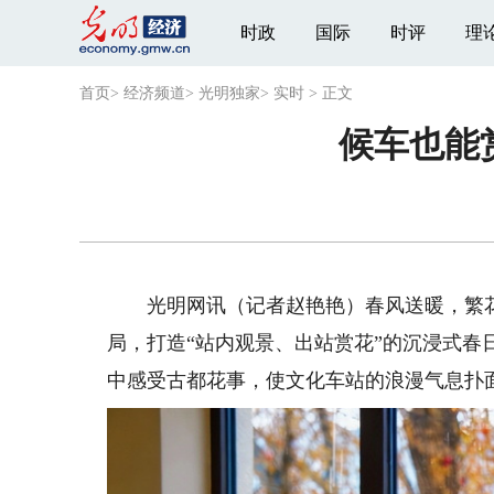
时政
国际
时评
理
首页
>
经济频道
>
光明独家
>
实时
>
正文
候车也能
光明网讯（记者赵艳艳）春风送暖，繁花
局，打造“站内观景、出站赏花”的沉浸式
中感受古都花事，使文化车站的浪漫气息扑