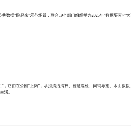
公共数据“跑起来”示范场景，联合19个部门组织举办2025年“数据要素×”大
工”，它们在公园“上岗”，承担清洁清扫、智慧巡检、问询导览、水面救援
生活。