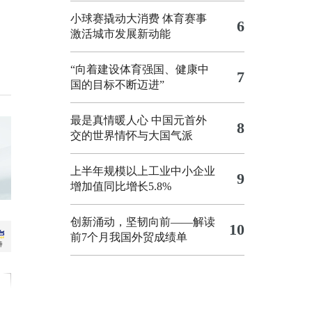
小球赛撬动大消费 体育赛事
6
激活城市发展新动能
“向着建设体育强国、健康中
7
国的目标不断迈进”
最是真情暖人心 中国元首外
8
交的世界情怀与大国气派
上半年规模以上工业中小企业
9
增加值同比增长5.8%
创新涌动，坚韧向前——解读
10
前7个月我国外贸成绩单