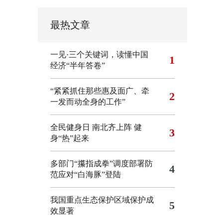
最热文章
一见·三个关键词，读懂中国
1
经济“半年答卷”
“紧紧抓住那些惠及面广、牵
2
一发而动全身的工作”
全民健身日 南北齐上阵 健
3
身“热”起来
多部门“攥指成拳”调度部署防
4
范应对“白海豚”登陆
我国重点生态保护区域保护成
5
效显著