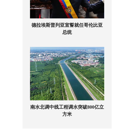
德拉埃斯普列亚宣誓就任哥伦比亚
总统
南水北调中线工程调水突破800亿立
方米