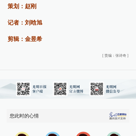
策划：赵刚
记者：刘晗旭
剪辑：金昱希
[
责编：张诗奇
]
您此时的心情