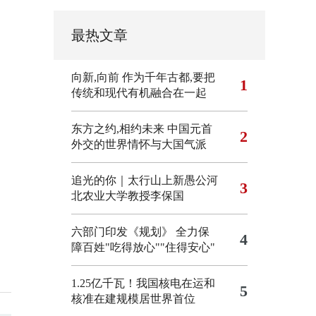
最热文章
向新,向前
作为千年古都,要把
1
传统和现代有机融合在一起
东方之约,相约未来 中国元首
2
外交的世界情怀与大国气派
追光的你｜太行山上新愚公河
3
北农业大学教授李保国
六部门印发《规划》 全力保
4
障百姓"吃得放心""住得安心"
1.25亿千瓦！我国核电在运和
5
核准在建规模居世界首位