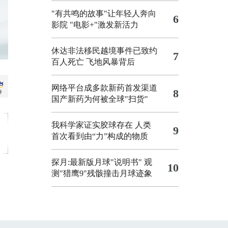
"有共鸣的故事"让年轻人奔向
6
影院
"电影+"激发新活力
休达非法移民越境事件已致约
7
百人死亡
飞地风暴背后
网络平台成多款新药首发渠道
8
国产新药为何被全球"扫货"
我科学家证实胶球存在 人类
9
首次看到由“力”构成的物质
探月:最新版月球"说明书"
观
10
测"猎鹰9"残骸撞击月球迹象