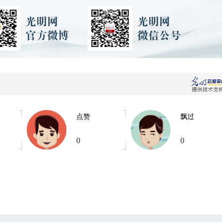
点赞
飘过
0
0