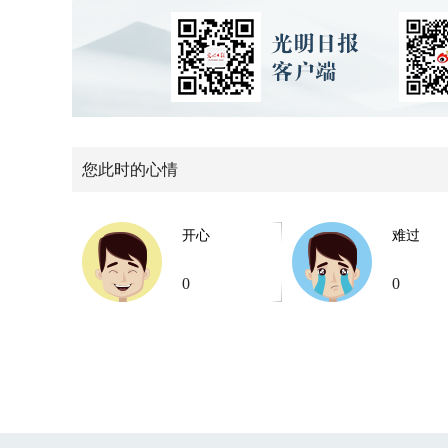
您此时的心情
开心
难过
0
0