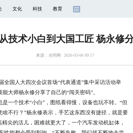
论
文化
科技
教育
从技术小白到大国工匠 杨永修
来源：
光明网
2026-03-06 09:17
四届全国人大四次会议首场“代表通道”集中采访活动举
能大师杨永修分享了自己的“闯关密码”。
一个技术“小白”，图纸看得慢，设备也玩不转。“但
凭啥不行？”杨永修表示，手艺这东西没有捷径，就是要
干高精尖的活儿，困难就更大了，一个汽车发动机缸体，
整车性能都会受到影响。“不断失败，我们就不断地去尝