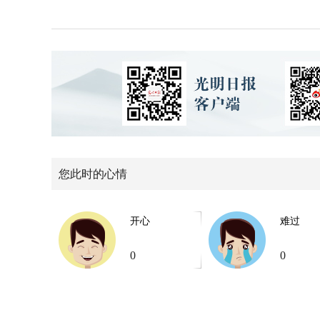
您此时的心情
开心
难过
0
0