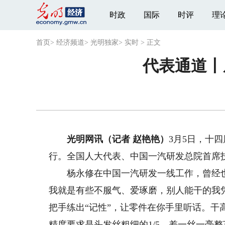
时政
国际
时评
理
首页
>
经济频道
>
光明独家
>
实时
>
正文
代表通道丨
光明网讯（记者 赵艳艳）
3月5日，十
行。全国人大代表、中国一汽研发总院首席技
杨永修在中国一汽研发一线工作，曾经也是
我就是有些不服气、爱琢磨，别人能干的我
把手练出“记性”，让零件在你手里听话。
精度要求是头发丝粗细的1/5，差一丝一毫