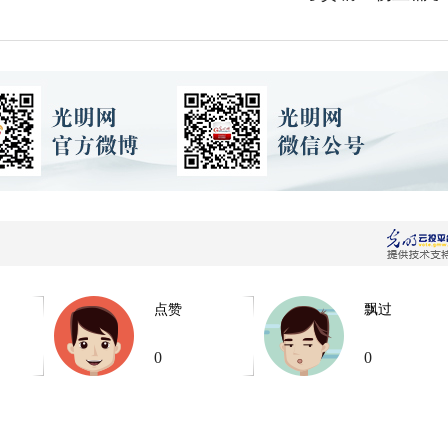
点赞
飘过
0
0