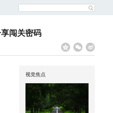
分享闯关密码
视觉焦点