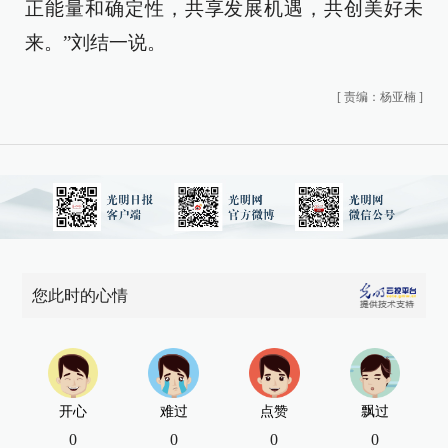
正能量和确定性，共享发展机遇，共创美好未
来。”刘结一说。
[
责编：杨亚楠
]
您此时的心情
开心
难过
点赞
飘过
0
0
0
0