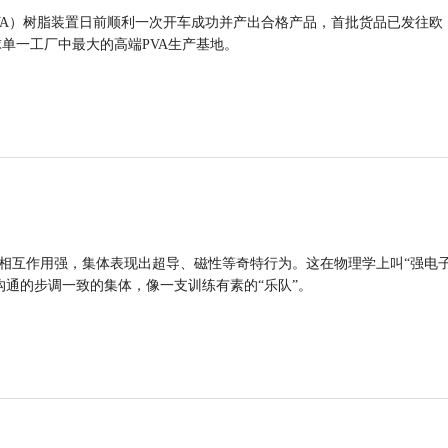
VA）树脂装置日前顺利一次开车成功并产出合格产品，首批货品已发往欧
球单一工厂中最大的高端PVA生产基地。
的相互作用强，集体表现出超导、磁性等奇特行为。这在物理学上叫“强电
沟通的步调一致的集体，像一支训练有素的“乐队”。