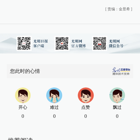
[
责编：金昱希
]
您此时的心情
开心
难过
点赞
飘过
0
0
0
0