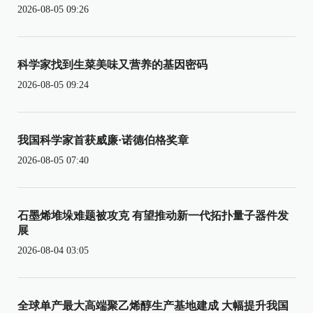
2026-08-05 09:26
科学家找到生菜美味又营养的基因密码
2026-08-05 09:24
我国科学家首获威廉·诺德伯格奖章
2026-08-05 07:40
石墨烯堆垛难题被攻克 有望推动新一代拓扑量子器件发
展
2026-08-04 03:05
全球单产最大高端聚乙烯醇生产基地建成 大幅提升我国