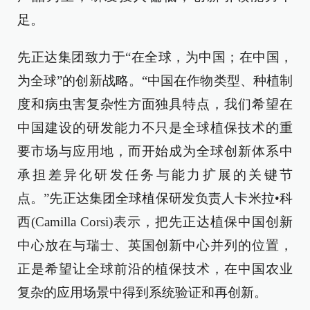
足。
先正达集团致力于“在全球，为中国；在中国，
为全球”的创新战略。“中国在作物类型、种植制
度和病虫害复杂性方面独具特点，我们希望在
中国建设的研发能力不只是全球植保技术的重
要市场与应用地，而开始成为全球创新体系中
承担差异化研发任务与能力扩展的关键节
点。”先正达集团全球植保研发负责人卡米拉•科
西(Camilla Corsi)表示，把先正达植保中国创新
中心放在与瑞士、英国创新中心并列的位置，
正是希望让全球前沿的植保技术，在中国农业
复杂的应用场景中得到系统验证和再创新。