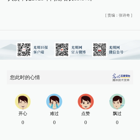
[
责编：张诗奇
]
您此时的心情
开心
难过
点赞
飘过
0
0
0
0