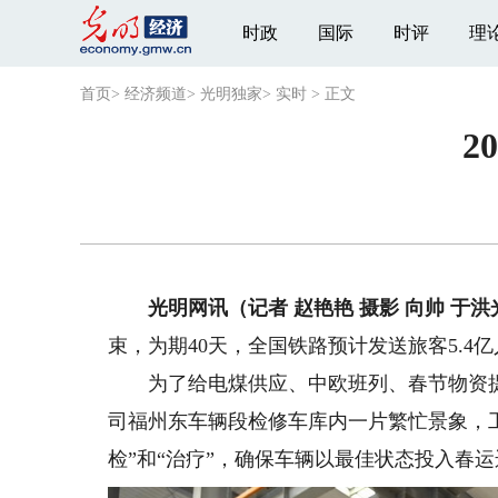
时政
国际
时评
理
首页
>
经济频道
>
光明独家
>
实时
>
正文
2
光明网讯（记者 赵艳艳 摄影 向帅 于洪
束，为期40天，全国铁路预计发送旅客5.4亿
为了给电煤供应、中欧班列、春节物资提供
司福州东车辆段检修车库内一片繁忙景象，
检”和“治疗”，确保车辆以最佳状态投入春