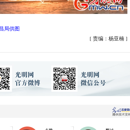
昌局供图
[
责编：杨亚楠
]