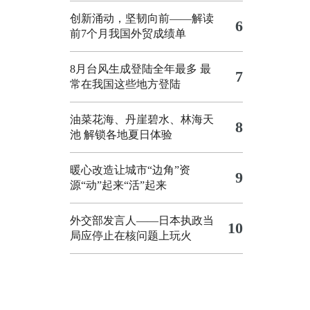
创新涌动，坚韧向前——解读
6
前7个月我国外贸成绩单
8月台风生成登陆全年最多 最
7
常在我国这些地方登陆
油菜花海、丹崖碧水、林海天
8
池 解锁各地夏日体验
暖心改造让城市“边角”资
9
源“动”起来“活”起来
外交部发言人——日本执政当
10
局应停止在核问题上玩火