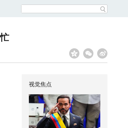
修忙
视觉焦点