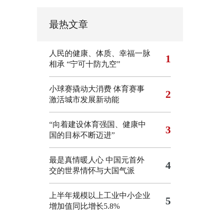
最热文章
人民的健康、体质、幸福一脉
1
相承
“宁可十防九空”
小球赛撬动大消费 体育赛事
2
激活城市发展新动能
“向着建设体育强国、健康中
3
国的目标不断迈进”
最是真情暖人心 中国元首外
4
交的世界情怀与大国气派
上半年规模以上工业中小企业
5
增加值同比增长5.8%