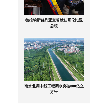
德拉埃斯普列亚宣誓就任哥伦比亚
总统
南水北调中线工程调水突破800亿立
方米