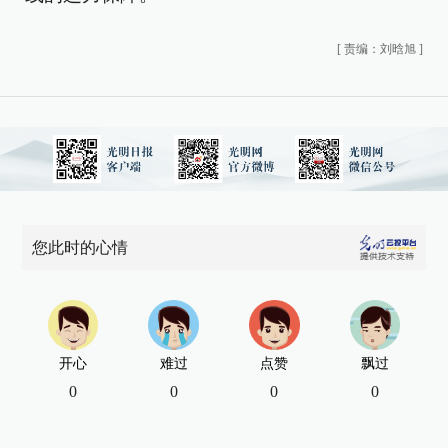
[
责编：刘晗旭
]
您此时的心情
开心
难过
点赞
飘过
0
0
0
0