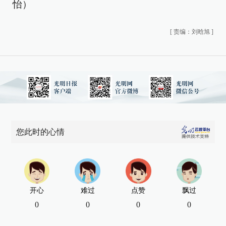
怡）
[
责编：刘晗旭
]
您此时的心情
开心
难过
点赞
飘过
0
0
0
0