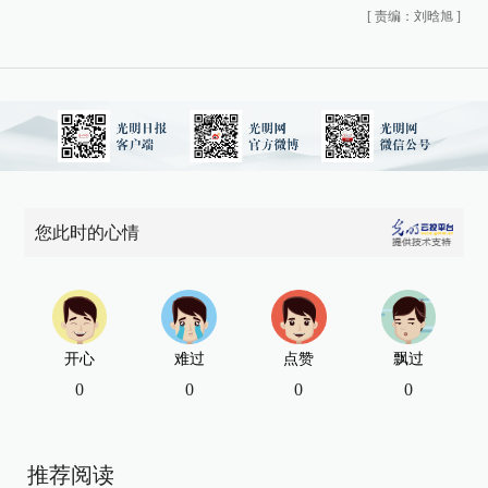
[
责编：刘晗旭
]
您此时的心情
开心
难过
点赞
飘过
0
0
0
0
推荐阅读