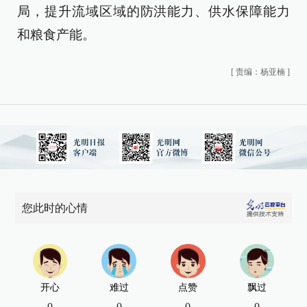
局，提升流域区域的防洪能力、供水保障能力
和粮食产能。
[
责编：杨亚楠
]
您此时的心情
开心
难过
点赞
飘过
0
0
0
0