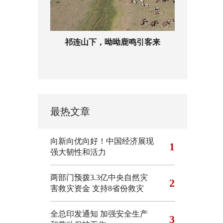
祁连山下，呦呦鹿鸣引客来
最热文章
向新向优向好！中国经济展现
1
强大韧性和活力
两部门预拨3.3亿中央自然灾
2
害救灾资金 支持8省份救灾
全总印发通知 加强安全生产
3