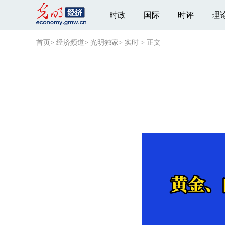
时政
国际
时评
理
首页
>
经济频道
>
光明独家
>
实时
>
正文