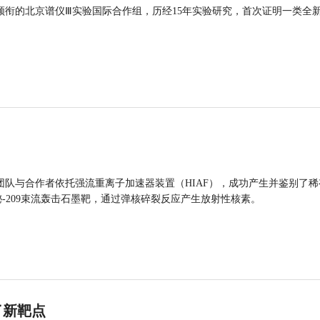
领衔的北京谱仪Ⅲ实验国际合作组，历经15年实验研究，首次证明一类全
团队与合作者依托强流重离子加速器装置（HIAF），成功产生并鉴别了稀
的铋-209束流轰击石墨靶，通过弹核碎裂反应产生放射性核素。
了新靶点