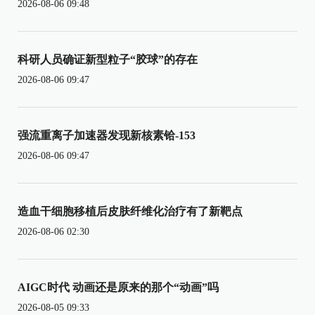
2026-08-06 09:48
科研人员确证新型粒子“胶球”的存在
2026-08-06 09:47
强流重离子加速器发现新核素铪-153
2026-08-06 09:47
造血干细胞移植后皮肤纤维化治疗有了新靶点
2026-08-06 02:30
AIGC时代 动画还是原来的那个“动画”吗
2026-08-05 09:33