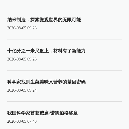
纳米制造，探索微观世界的无限可能
2026-08-05 09:26
十亿分之一米尺度上，材料有了新能力
2026-08-05 09:26
科学家找到生菜美味又营养的基因密码
2026-08-05 09:24
我国科学家首获威廉·诺德伯格奖章
2026-08-05 07:40