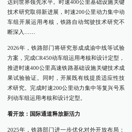
达到世界领先水平。时速400公里基础设施关键
技术研究取得新进展，时速200公里动力集中动
车组开展运用考核，铁路自动驾驶技术研究不
断深入……
2026年，铁路部门将研究形成成渝中线等试验
方案，完成CR450动车组运用考核和设计定型，
推进时速400公里高速铁路基础设施关键技术成
果试验验证。同时，开展既有线提质适应性技
术研究。完成时速200公里动力集中等复兴号系
列动车组运用考核和设计定型。
看开放：国际通道释放新活力
2025年，铁路部门进一步优化对外开放布局：