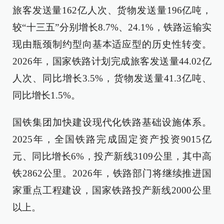
旅客发送量162亿人次、货物发送量196亿吨，
较“十三五”分别增长8.7%、24.1%，铁路运输实
现由瓶颈制约型向基本适应型的历史性转变。
2026年，国家铁路计划完成旅客发送量44.02亿
人次、同比增长3.5%，货物发送量41.3亿吨、
同比增长1.5%。
国铁集团加快建设现代化铁路基础设施体系。
2025年，全国铁路完成固定资产投资9015亿
元、同比增长6%，投产新线3109公里，其中高
铁2862公里。2026年，铁路部门将继续推进国
家重点工程建设，国家铁路投产新线2000公里
以上。