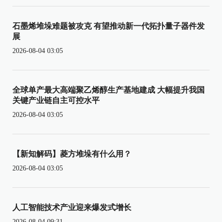
石墨烯堆垛难题被攻克 有望推动新一代拓扑量子器件发
展
2026-08-04 03:05
全球单产最大高端聚乙烯醇生产基地建成 大幅提升我国
关键产业链自主可控水平
2026-08-04 03:05
【新知解码】菱方堆垛有什么用？
2026-08-04 03:05
人工智能技术产业迎来爆发式增长
2026-08-04 09:31