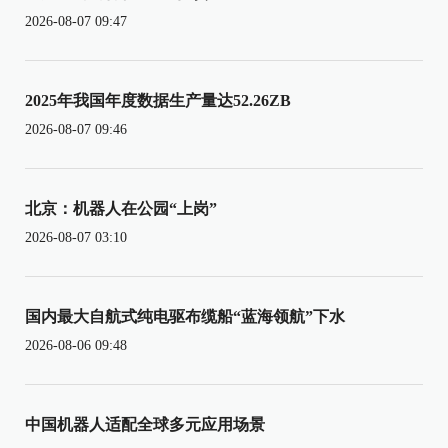
2026-08-07 09:47
2025年我国年度数据生产量达52.26ZB
2026-08-07 09:46
北京：机器人在公园“上岗”
2026-08-07 03:10
国内最大自航式纯电驱布缆船“蓝海领航”下水
2026-08-06 09:48
中国机器人适配全球多元应用场景