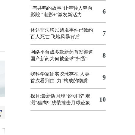
"有共鸣的故事"让年轻人奔向
6
影院
"电影+"激发新活力
休达非法移民越境事件已致约
7
百人死亡
飞地风暴背后
网络平台成多款新药首发渠道
8
国产新药为何被全球"扫货"
我科学家证实胶球存在 人类
9
首次看到由“力”构成的物质
探月:最新版月球"说明书"
观
10
测"猎鹰9"残骸撞击月球迹象