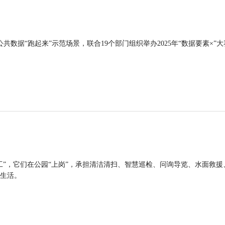
公共数据“跑起来”示范场景，联合19个部门组织举办2025年“数据要素×”大
工”，它们在公园“上岗”，承担清洁清扫、智慧巡检、问询导览、水面救援
生活。