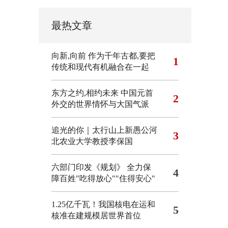
最热文章
向新,向前
作为千年古都,要把
1
传统和现代有机融合在一起
东方之约,相约未来 中国元首
2
外交的世界情怀与大国气派
追光的你｜太行山上新愚公河
3
北农业大学教授李保国
六部门印发《规划》 全力保
4
障百姓"吃得放心""住得安心"
1.25亿千瓦！我国核电在运和
5
核准在建规模居世界首位