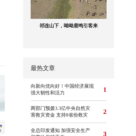
祁连山下，呦呦鹿鸣引客来
最热文章
向新向优向好！中国经济展现
1
强大韧性和活力
两部门预拨3.3亿中央自然灾
2
害救灾资金 支持8省份救灾
全总印发通知 加强安全生产
3