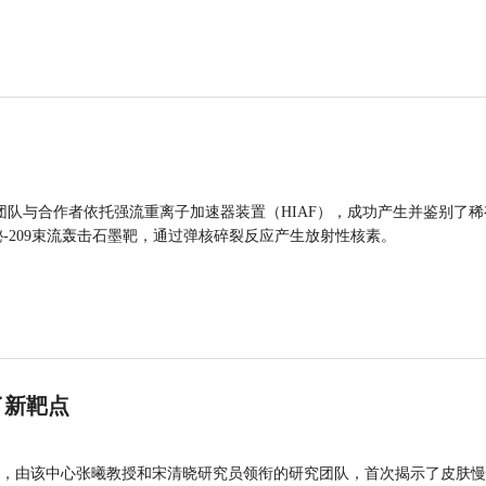
团队与合作者依托强流重离子加速器装置（HIAF），成功产生并鉴别了稀
的铋-209束流轰击石墨靶，通过弹核碎裂反应产生放射性核素。
了新靶点
，由该中心张曦教授和宋清晓研究员领衔的研究团队，首次揭示了皮肤慢