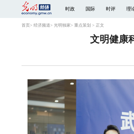
时政
国际
时评
理
首页
>
经济频道
>
光明独家
>
重点策划
>
正文
文明健康