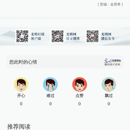
[
责编：金昱希
]
您此时的心情
开心
难过
点赞
飘过
0
0
0
0
推荐阅读