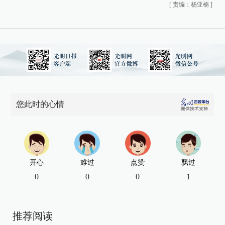
[
责编：杨亚楠
]
您此时的心情
开心
难过
点赞
飘过
0
0
0
1
推荐阅读