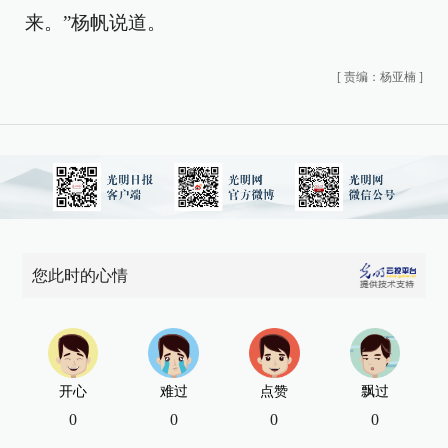
来。”杨帆说道。
[
责编：杨亚楠
]
您此时的心情
开心
难过
点赞
飘过
0
0
0
0