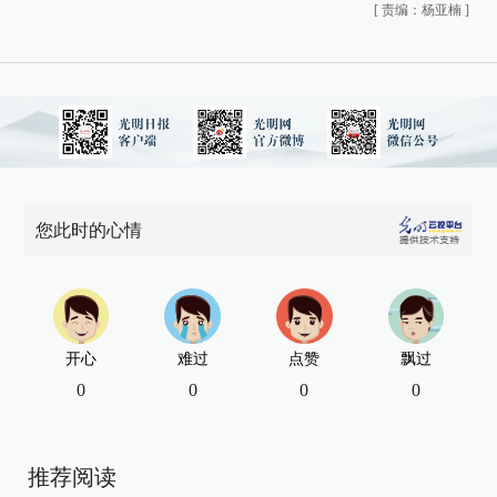
[
责编：杨亚楠
]
您此时的心情
开心
难过
点赞
飘过
0
0
0
0
推荐阅读