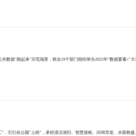
公共数据“跑起来”示范场景，联合19个部门组织举办2025年“数据要素×”大
工”，它们在公园“上岗”，承担清洁清扫、智慧巡检、问询导览、水面救援