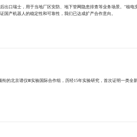
后出口瑞士，用于当地厂区安防、地下管网隐患排查等业务场景。“核电
证国产机器人的稳定性和可靠性，我们已达成扩产合作意向。
领衔的北京谱仪Ⅲ实验国际合作组，历经15年实验研究，首次证明一类全