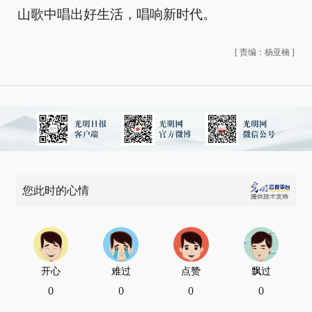
山歌中唱出好生活，唱响新时代。
[
责编：杨亚楠
]
您此时的心情
开心
难过
点赞
飘过
0
0
0
0