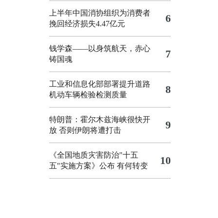
上半年中国消协组织为消费者
6
挽回经济损失4.47亿元
钱学森——以身筑航天，赤心
7
铸国魂
工业和信息化部部署提升道路
8
机动车辆检验检测质量
特朗普：霍尔木兹海峡很快开
9
放 否则伊朗将遭打击
《全国地质灾害防治"十五
10
五"实施方案》公布 有何转变