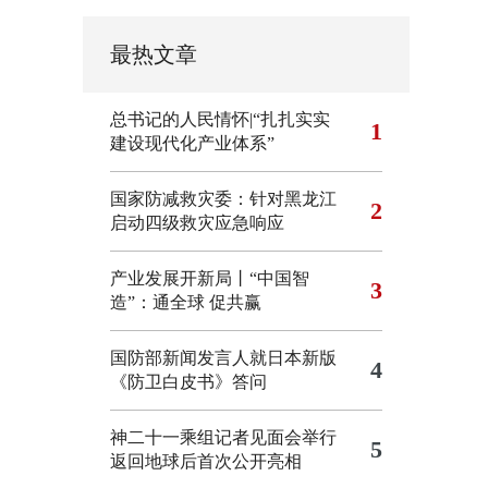
最热文章
总书记的人民情怀|“扎扎实实
1
建设现代化产业体系”
国家防减救灾委：针对黑龙江
2
启动四级救灾应急响应
产业发展开新局丨“中国智
3
造”：通全球 促共赢
国防部新闻发言人就日本新版
4
《防卫白皮书》答问
神二十一乘组记者见面会举行
5
返回地球后首次公开亮相