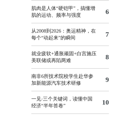
肌肉是人体“硬铠甲”，搞懂增
6
肌的运动、频率与强度
从2008到2026：奥运精神，在
7
每个“动起来”的瞬间
就业疲软+通胀顽固+白宫施压
8
美联储或再陷两难
南非6所技术院校学生赴华参
9
加新能源汽车技术研修
一见·三个关键词，读懂中国
10
经济“半年答卷”