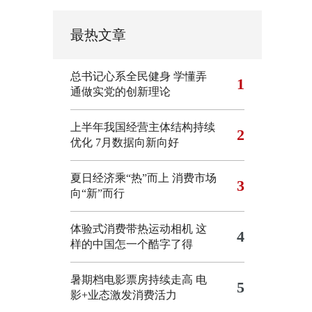
最热文章
总书记心系全民健身
学懂弄
1
通做实党的创新理论
上半年我国经营主体结构持续
2
优化
7月数据向新向好
夏日经济乘“热”而上 消费市场
3
向“新”而行
体验式消费带热运动相机
这
4
样的中国怎一个酷字了得
暑期档电影票房持续走高 电
5
影+业态激发消费活力