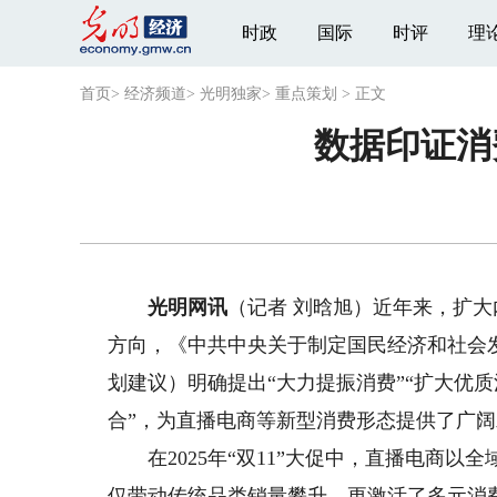
时政
国际
时评
理
首页
>
经济频道
>
光明独家
>
重点策划
>
正文
数据印证消
光明网讯
（记者 刘晗旭）近年来，扩
方向，《中共中央关于制定国民经济和社会
划建议）明确提出“大力提振消费”“扩大优
合”，为直播电商等新型消费形态提供了广
在2025年“双11”大促中，直播电商以
仅带动传统品类销量攀升，更激活了多元消费