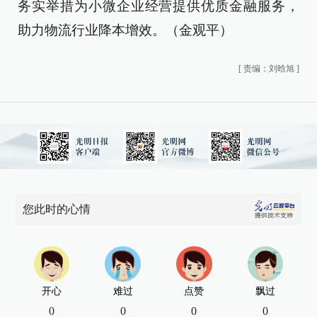
务实举措为小微企业经营提供优质金融服务，
助力物流行业降本增效。（金观平）
[
责编：刘晗旭
]
您此时的心情
开心
难过
点赞
飘过
0
0
0
0