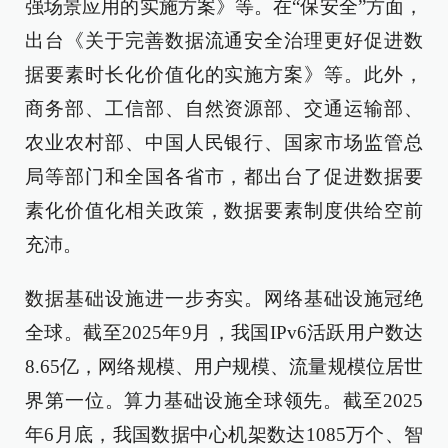
强场景应用的实施方案》等。在“保安全”方面，
出台《关于完善数据流通安全治理更好促进数
据要素时长化价值化的实施方案》等。此外，
商务部、工信部、自然资源部、交通运输部、
农业农村部、中国人民银行、国家市场监管总
局等部门和全国各省市，都出台了促进数据要
素化价值化相关政策，数据要素制度供给空前
充沛。
数据基础设施进一步夯实。网络基础设施冠绝
全球。截至2025年9月，我国IPv6活跃用户数达
8.65亿，网络规模、用户规模、流量规模位居世
界第一位。算力基础设施全球领先。截至2025
年6月底，我国数据中心机架数达1085万个、智