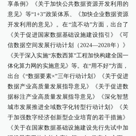
享条例》《关于加快公共数据资源开发利用的
意见》等“1+3”政策体系、《加快企业数据资源
开发利用的意见》。在“流不动”方面，出台了
《关于促进国家数据基础设施建设指引》《可
信数据空间发展行动计划（2024—2028年）》
《关于深入实施“东数西算”工程加快构建全国一
体化算力网的实施意见》等。在“用不好”方面，
出台《“数据要素×”三年行动计划》《关于促进
数据产业高质量发展指导意见》《关于促进数
据标注产业高质量发展指导意见》《深化智慧
城市发展推进全域数字化转型行动计划》《关
于加强数字经济创新型企业培育的若干措施》
《关于在国家数据基础设施建设先行先试中加