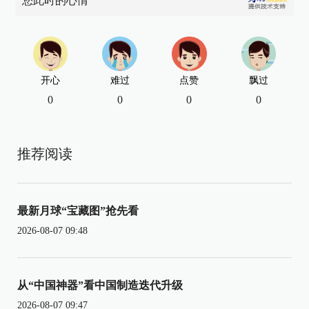
您此时的心情
开心
难过
点赞
飘过
0
0
0
0
推荐阅读
最新月球“宝藏图”抢先看
2026-08-07 09:48
从“中国神器”看中国制造迭代升级
2026-08-07 09:47