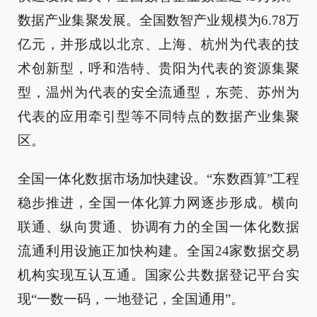
数据产业集聚发展。全国数智产业规模为6.78万
亿元，并形成以北京、上海、杭州为代表的技
术创新型，呼和浩特、贵阳为代表的资源集聚
型，温州为代表的安全流通型，东莞、苏州为
代表的应用牵引型等不同特点的数据产业集聚
区。
全国一体化数据市场加快建设。“东数酉算”工程
稳步推进，全国一体化算力网逐步形成。横向
联通、纵向贯通、协调有力的全国一体化数据
流通利用设施正加快构建。全国24家数据交易
机构实现互认互通。国家公共数据登记平台实
现“一数一码，一地登记，全国通用”。