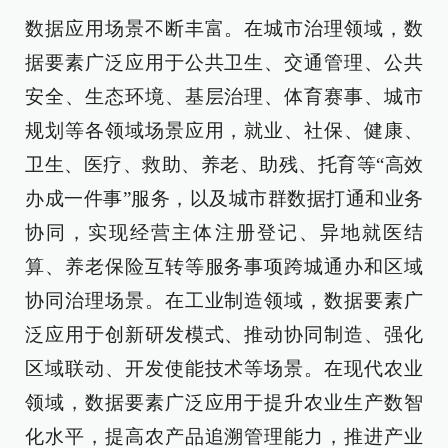
数据应用场景不断丰富。在城市治理领域，数
据要素广泛应用于公共卫生、交通管理、公共
安全、生态环境、基层治理、体育赛事、城市
规划等各领域场景应用，就业、社保、健康、
卫生、医疗、救助、养老、助残、托育等“高效
办成一件事”服务，以及城市群数据打通和业务
协同，实现经营主体注册登记、异地就医结
算、养老保险互转等服务事项跨城通办和区域
协同治理场景。在工业制造领域，数据要素广
泛应用于创新研发模式、推动协同制造、强化
区域联动、开发使能技术等场景。在现代农业
领域，数据要素广泛应用于提升农业生产数智
化水平，提高农产品追溯管理能力，推进产业