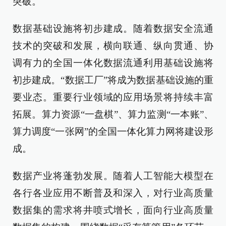
突破。
数据基础设施将初步建成。随着数据安全流通
技术的突破和发展，横向联通、纵向贯通、协
调有力的全国一体化数据流通利用基础设施将
初步建成。“数据工厂”将成为数据基础设施的重
要业态。重要行业领域的应用场景将持续丰富
拓展。算力资源“一盘棋”、算力监测“一本账”、
算力调度“一张网”的全国一体化算力网将建设形
成。
数据产业将蓬勃发展。随着人工智能大模型在
各行各业应用不断普及和深入，对行业高质量
数据集的需求将井喷式增长，面向行业高质量