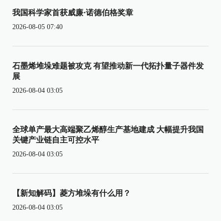
我国科学家首获威廉·诺德伯格奖章
2026-08-05 07:40
石墨烯堆垛难题被攻克 有望推动新一代拓扑量子器件发
展
2026-08-04 03:05
全球单产最大高端聚乙烯醇生产基地建成 大幅提升我国
关键产业链自主可控水平
2026-08-04 03:05
【新知解码】菱方堆垛有什么用？
2026-08-04 03:05