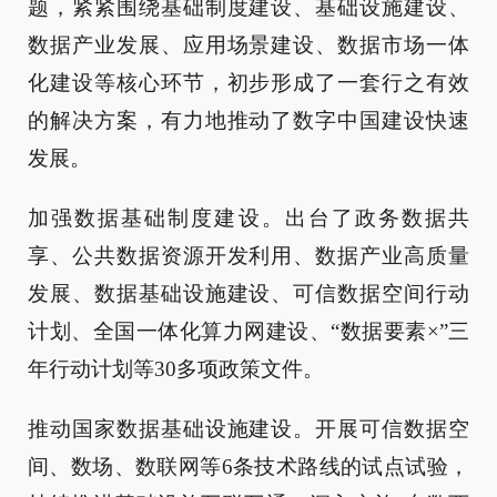
题，紧紧围绕基础制度建设、基础设施建设、
数据产业发展、应用场景建设、数据市场一体
化建设等核心环节，初步形成了一套行之有效
的解决方案，有力地推动了数字中国建设快速
发展。
加强数据基础制度建设。出台了政务数据共
享、公共数据资源开发利用、数据产业高质量
发展、数据基础设施建设、可信数据空间行动
计划、全国一体化算力网建设、“数据要素×”三
年行动计划等30多项政策文件。
推动国家数据基础设施建设。开展可信数据空
间、数场、数联网等6条技术路线的试点试验，