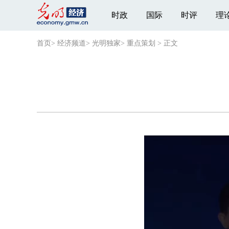
时政
国际
时评
理
首页
>
经济频道
>
光明独家
>
重点策划
>
正文