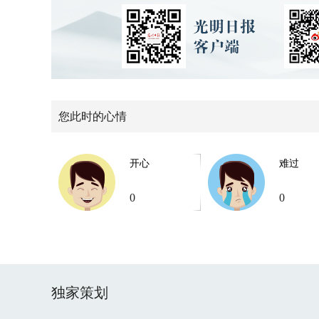
您此时的心情
开心
难过
0
0
独家策划