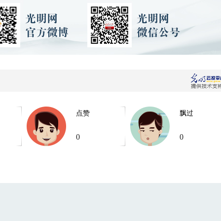
点赞
飘过
0
0