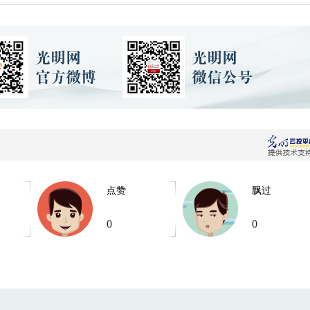
点赞
飘过
0
0