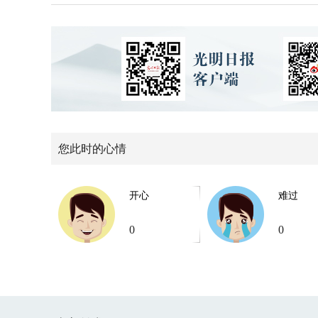
您此时的心情
开心
难过
0
0