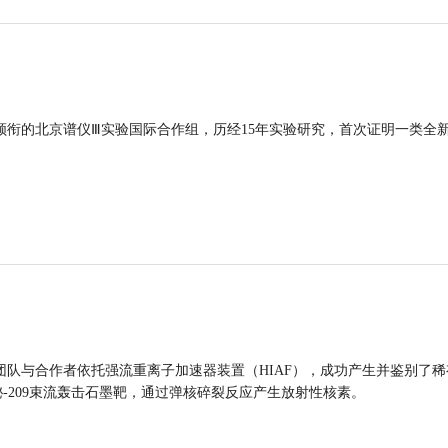
领衔的北京谱仪Ⅲ实验国际合作组，历经15年实验研究，首次证明一类全
团队与合作者依托强流重离子加速器装置（HIAF），成功产生并鉴别了稀
的铋-209束流轰击石墨靶，通过弹核碎裂反应产生放射性核素。