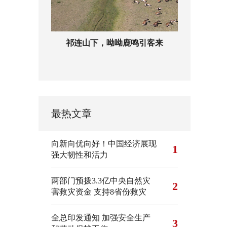
祁连山下，呦呦鹿鸣引客来
最热文章
向新向优向好！中国经济展现
1
强大韧性和活力
两部门预拨3.3亿中央自然灾
2
害救灾资金 支持8省份救灾
全总印发通知 加强安全生产
3