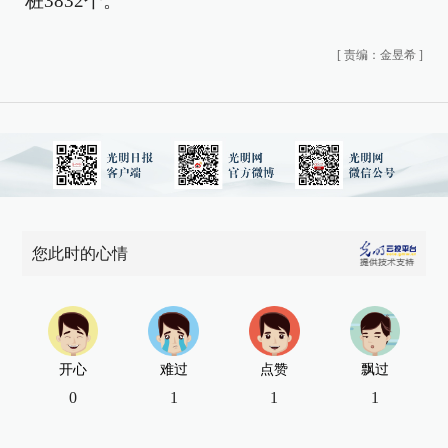
桩3832个。
[
责编：金昱希
]
您此时的心情
开心
难过
点赞
飘过
0
1
1
1