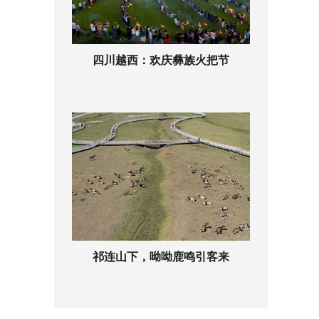
四川越西：欢庆彝族火把节
祁连山下，呦呦鹿鸣引客来