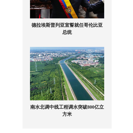
德拉埃斯普列亚宣誓就任哥伦比亚
总统
南水北调中线工程调水突破800亿立
方米