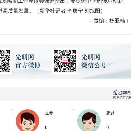
划编制工作座谈会强调指出，要促进中医药传承创新
高质量发展。（新华社记者 李唐宁 刘旭阳）
[
责编：杨亚楠
]
点赞
飘过
0
0