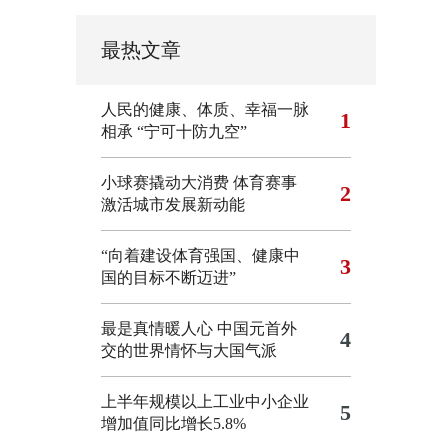
最热文章
人民的健康、体质、幸福一脉
1
相承
“宁可十防九空”
小球赛撬动大消费 体育赛事
2
激活城市发展新动能
“向着建设体育强国、健康中
3
国的目标不断迈进”
最是真情暖人心 中国元首外
4
交的世界情怀与大国气派
上半年规模以上工业中小企业
5
增加值同比增长5.8%