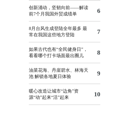
创新涌动，坚韧向前——解读
6
前7个月我国外贸成绩单
8月台风生成登陆全年最多 最
7
常在我国这些地方登陆
如果古代也有“全民健身日”，
8
看看哪个打卡场面最出圈儿
油菜花海、丹崖碧水、林海天
9
池 解锁各地夏日体验
暖心改造让城市“边角”资
10
源“动”起来“活”起来