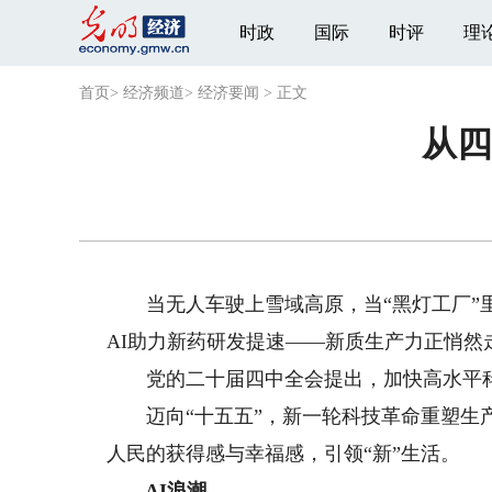
时政
国际
时评
理
首页
>
经济频道
>
经济要闻
>
正文
从四
当无人车驶上雪域高原，当“黑灯工厂”里机
AI助力新药研发提速——新质生产力正悄
党的二十届四中全会提出，加快高水平科
迈向“十五五”，新一轮科技革命重塑生产
人民的获得感与幸福感，引领“新”生活。
AI浪潮