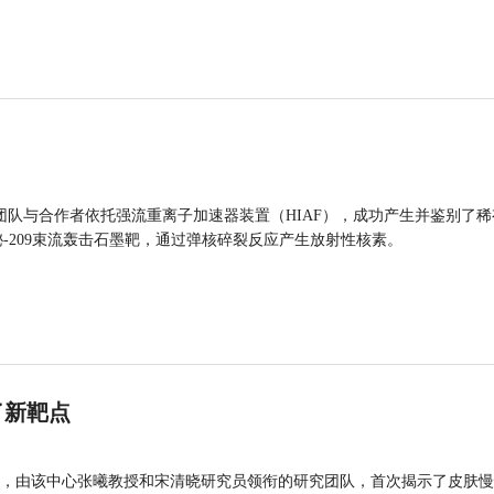
团队与合作者依托强流重离子加速器装置（HIAF），成功产生并鉴别了稀
的铋-209束流轰击石墨靶，通过弹核碎裂反应产生放射性核素。
了新靶点
，由该中心张曦教授和宋清晓研究员领衔的研究团队，首次揭示了皮肤慢