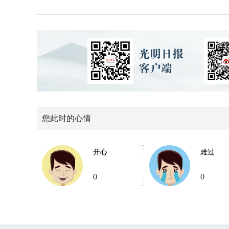
您此时的心情
开心
难过
0
0