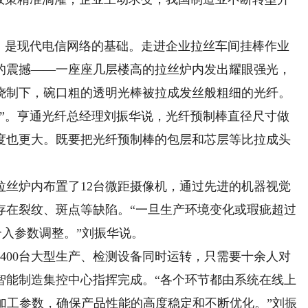
是现代电信网络的基础。走进企业拉丝车间挂棒作业
的震撼——一座座几层楼高的拉丝炉内发出耀眼强光，
温烧制下，碗口粗的透明光棒被拉成发丝般粗细的光纤。
。亨通光纤总经理刘振华说，光纤预制棒直径尺寸做
度也更大。既要把光纤预制棒的包层和芯层等比拉成头
。
炉内布置了12台微距摄像机，通过先进的机器视觉
存在裂纹、斑点等缺陷。“一旦生产环境变化或瑕疵超过
介入参数调整。”刘振华说。
00台大型生产、检测设备同时运转，只需要十余人对
智能制造集控中心指挥完成。“各个环节都由系统在线上
加工参数，确保产品性能的高度稳定和不断优化。”刘振