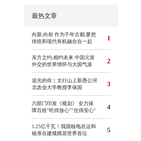
最热文章
向新,向前
作为千年古都,要把
1
传统和现代有机融合在一起
东方之约,相约未来 中国元首
2
外交的世界情怀与大国气派
追光的你｜太行山上新愚公河
3
北农业大学教授李保国
六部门印发《规划》 全力保
4
障百姓"吃得放心""住得安心"
1.25亿千瓦！我国核电在运和
5
核准在建规模居世界首位