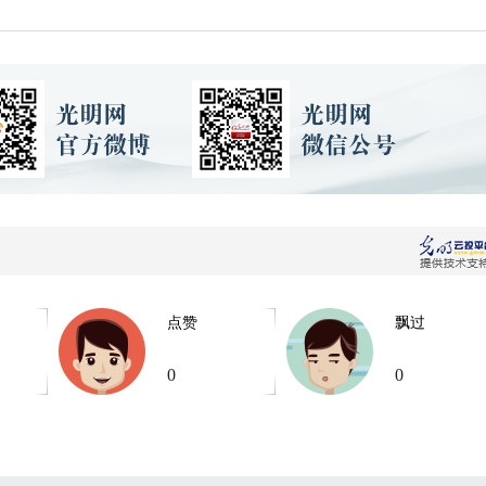
点赞
飘过
0
0