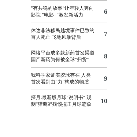
"有共鸣的故事"让年轻人奔向
6
影院
"电影+"激发新活力
休达非法移民越境事件已致约
7
百人死亡
飞地风暴背后
网络平台成多款新药首发渠道
8
国产新药为何被全球"扫货"
我科学家证实胶球存在 人类
9
首次看到由“力”构成的物质
探月:最新版月球"说明书"
观
10
测"猎鹰9"残骸撞击月球迹象