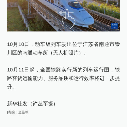
1
10月10日，动车组列车驶出位于江苏省南通市崇
川区的南通动车所（无人机照片）。
1
路
10月11日起，全国铁路实行新的列车运行图，铁
升
路客货运输能力、服务品质和运行效率将进一步提
升。
新
[责
新华社发（许丛军摄）
[责编：金昱希]