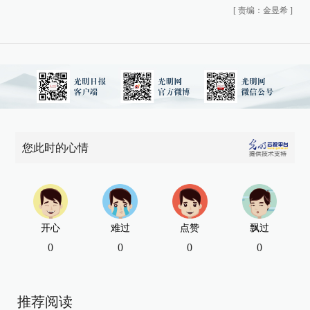
[
责编：金昱希
]
您此时的心情
开心
难过
点赞
飘过
0
0
0
0
推荐阅读