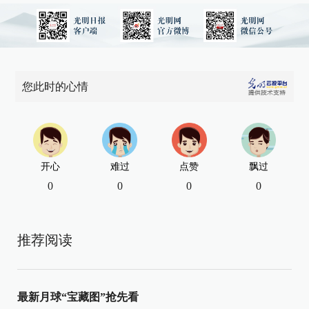
您此时的心情
开心
难过
点赞
飘过
0
0
0
0
推荐阅读
最新月球“宝藏图”抢先看